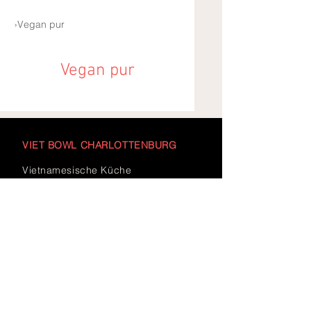
›Vegan pur
Vegan pur
VIET BOWL CHARLOTTENBURG
Vietnamesische Küche
Uhlandstraße 156, 10719 Berlin
VIET BOWL
|
Impressum
|
Datenschutz
Täglich
11:30-23 Uhr
Reservierung nicht erforderlich
E-Mail:
charlottenburg@vietbowl.de
Tel.
030 88915240