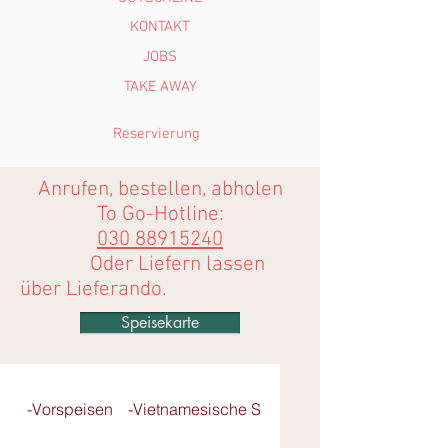
KONTAKT
JOBS
TAKE AWAY
Reservierung
Anrufen, bestellen, abholen
To Go-Hotline:
030 88915240
Oder Liefern lassen
über
Lieferando
.
Speisekarte
-Vorspeisen
-Vietnamesische Salate
- Pho-Reisbandnu