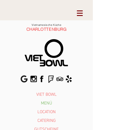
Vietnamesische Küche
CHARLOTTENBURG
VIET BOWL
MENÜ
LOCATION
CATERING
GUTSCHEINE