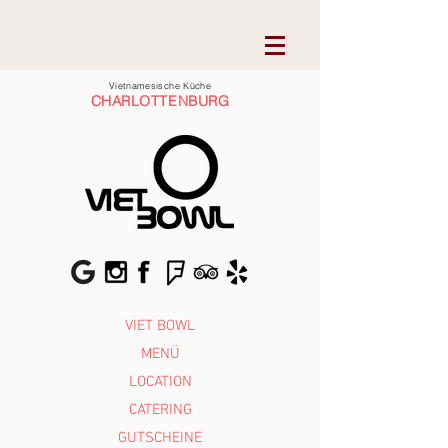
Vietnamesische Küche
CHARLOTTENBURG
VIET BOWL
MENÜ
LOCATION
CATERING
GUTSCHEINE