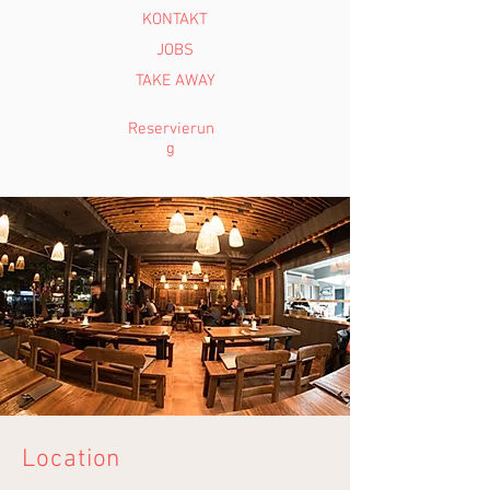
KONTAKT
JOBS
TAKE AWAY
Reservierun
g
Location