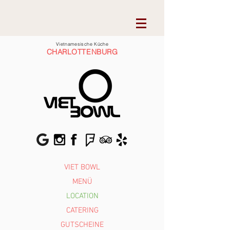
Vietnamesische Küche
CHARLOTTENBURG
Reservierun
VIET BOWL
g
MENÜ
LOCATION
CATERING
GUTSCHEINE