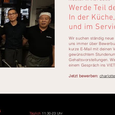
Werde Teil d
In der Küche
und im Servi
Wir suchen ständig neue 
uns immer über Bewerbu
kurze E-Mail mit deinen 
gewünschtem Stundenum
Gehaltsvorstellungen. Wi
einem Gespräch ins VIE
Jetzt bewerben:
charlot
G
Täglich
11:30-23 Uhr