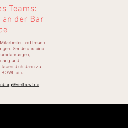
es Teams:
, an der Bar
ce
Mitarbeiter und freuen
ngen. Sende uns eine
Vorerfahrungen,
fang und
r laden dich dann zu
T BOWL ein.
tenburg@vietbowl.de