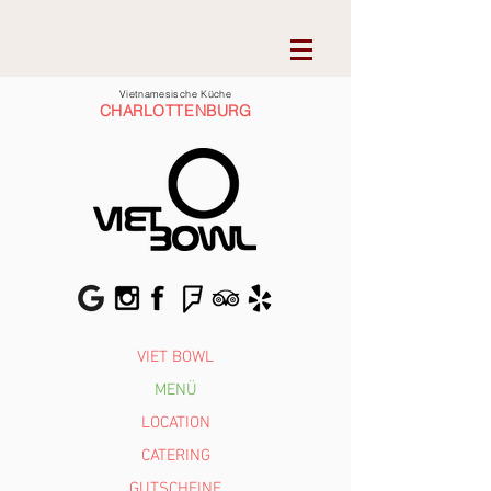
Vietnamesische Küche
CHARLOTTENBURG
VIET BOWL
MENÜ
LOCATION
CATERING
GUTSCHEINE