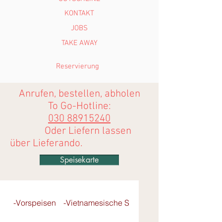
KONTAKT
JOBS
TAKE AWAY
Reservierung
Anrufen, bestellen, abholen
To Go-Hotline:
030 88915240
Oder Liefern lassen
über
Lieferando
.
Speisekarte
-Vorspeisen
-Vietnamesische Salate
- Pho-Reisbandnu