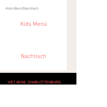
›Kids Menü/Nachtisch
Kids Menü
Nachtisch
VIET BOWL CHARLOTTENBURG
Vietnamesische Küche
Uhlandstraße 156, 10719 Berlin
VIET BOWL
|
Impressum
|
Datenschutz