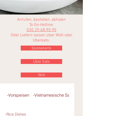
Anrufen, bestellen, abholen
To Go-Hotline:
030 29 68 95 95
Oder Liefern lassen über Wolt oder
Ubereats
.
Speisekarte
Uber Eats
Wolt
-Vorspeisen
-Vietnamesische Salate
- Pho-Reisbandnu
›Rice Dishes