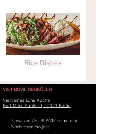
Rice Dishes
VIET BOWL NEUKÖLLN
Vietnamesische Küche
Karl-Marx-Straße 9, 12043 Berlin
News von VIET BOWL? - max. drei
Nachrichten pro Jahr.