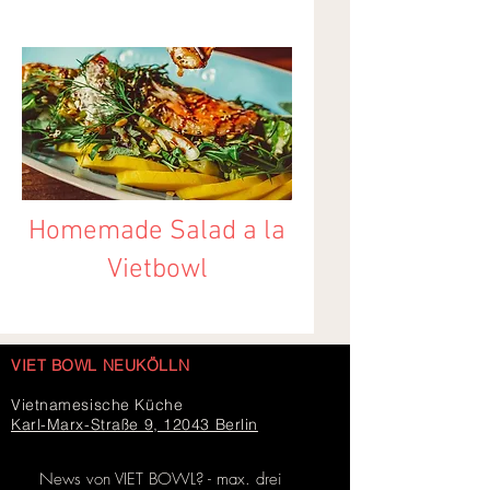
Homemade Salad a la
Vietbowl
VIET BOWL NEUKÖLLN
Vietnamesische Küche
Karl-Marx-Straße 9, 12043 Berlin
News von VIET BOWL? - max. drei