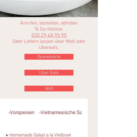
Anrufen, bestellen, abholen
To Go-Hotline:
030 29 68 95 95
Oder Liefern lassen über Wolt oder
Ubereats
.
Speisekarte
Uber Eats
Wolt
-Vorspeisen
-Vietnamesische Salate
- Pho-Reisbandnu
▸ Homemade Salad a la Vietbowl