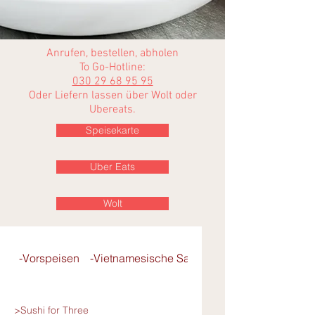
Anrufen, bestellen, abholen
To Go-Hotline:
030 29 68 95 95
Oder Liefern lassen über Wolt oder
Ubereats
.
Speisekarte
Uber Eats
Wolt
-Vorspeisen
-Vietnamesische Salate
- Pho-Reisbandnu
>Sushi for Three