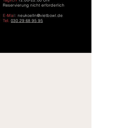
Täglich
12:00-22:00 Uhr
Reservierung nicht erforderlich
E-Mail:
neukoelln@vietbowl.de
Tel.
030 29 68 95 95