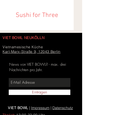
Sushi for Three
VIET BOWL NEUKÖLLN
Vietnamesische Küche
Karl-Marx-Straße 9, 12043 Berlin
News von VIET BOWL? - max. drei
Nachrichten pro Jahr.
Eintragen
VIET BOWL
|
Impressum
|
Datenschutz