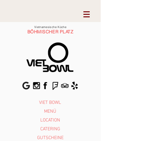
Vietnamesische Küche
BÖHMISCHER PLATZ
VIET BOWL
MENÜ
LOCATION
CATERING
GUTSCHEINE