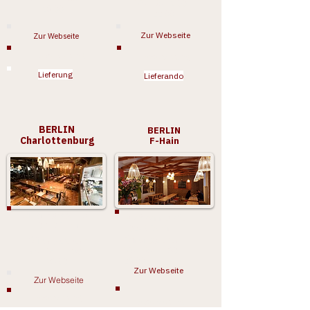
Mo - So 12.00 -
23.00
22.00
Zur Webseite
Zur Webseite
Reservierung
Reservierung
Lieferung
Lieferando
BERLIN
BERLIN
Charlottenburg
F-Hain
Uhlandstraße 156,
Straßmannstraße 41,
10719 Berlin
10249 Berlin
Öffnungszeiten:
Öffnungszeiten:
Mo - So
11.30 -
Mo - So
11.30 -
23.00
23.00
Zur Webseite
Zur Webseite
Reservierung
Reservierung