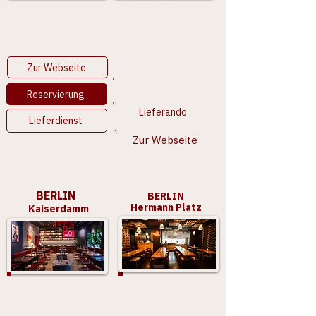
Gertrudenstraße 13,
Ella-Trebe-Straße 3,
20095 Hamburg
10557 Berlin
Öffnungszeiten:
Mo -
Öffnungszeiten:
So
11.30 - 23.00
Mo - Fr
11.30 -
21.30
, Sa & So
12.00 - 22.00
Zur Webseite
Reservierung
Reservierung
Lieferando
Lieferdienst
Zur Webseite
BERLIN
BERLIN
Hermann Platz
Kaiserdamm
Kaiserdamm 6,
Karl-Marx-Str. 9,
14057 Berlin
12043 Berlin
Öffnungszeiten:
Öffnungszeiten:
Mo - So
11.30 -