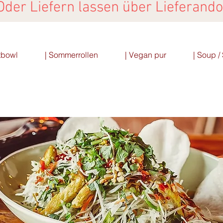
Oder Liefern lassen über
Lieferando
tbowl
| Sommerrollen
| Vegan pur
| Soup 