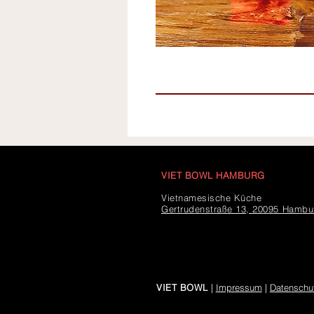
VIET BOWL HAMBURG
Vietnamesische Küche
Gertrudenstraße 13, 20095 Hambu
VIET BOWL
|
Impressum
|
Datenschu