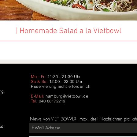
| Homemade Salad a la Vietbowl
Mo - Fr:
11:30 - 21:30
Uhr
Sa & So:
12.00 - 22.00 Uhr
Reservierung nicht erforderlich
rg
E-Mail:
hamburg@vietbowl.de
Tel.
040 88172219
News von VIET BOWL? - max. drei Nachrichten pro Jah
tz