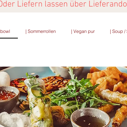
Oder Liefern lassen über
Lieferando
tbowl
| Sommerrollen
| Vegan pur
| Soup 