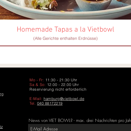
Homemade Tapas a la Vietbowl
(Alle Gerichte enthalten Erdnüsse)
Mo - Fr:
11:30 - 21:30
Uhr
Sa & So:
12.00 - 22.00 Uhr
Reservierung nicht erforderlich
rg
E-Mail:
hamburg@vietbowl.de
Tel.
040 88172219
News von VIET BOWL? - max. drei Nachrichten pro Jah
tz