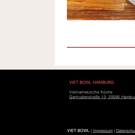
VIET BOWL HAMBURG
Vietnamesische Küche
Gertrudenstraße 13, 20095 Hambu
VIET BOWL
|
Impressum
|
Datenschu