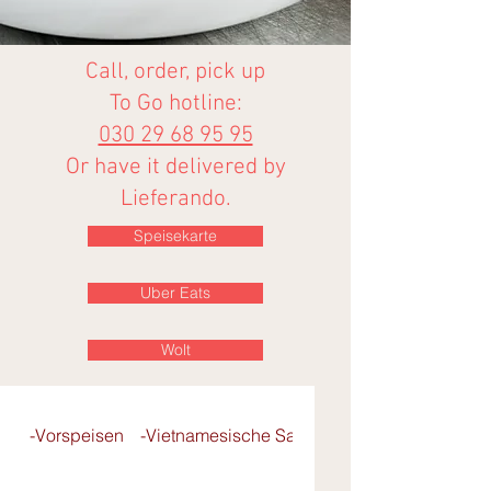
Call, order, pick up
To Go hotline:
030 29 68 95 95
Or have it delivered by
Lieferando.
Speisekarte
Uber Eats
Wolt
-Vorspeisen
-Vietnamesische Salate
- Pho-Reisbandnu